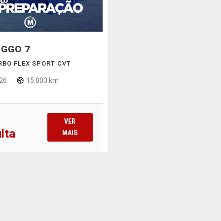
IGGO 7
URBO FLEX SPORT CVT
26
15.003 km
VER
lta
MAIS