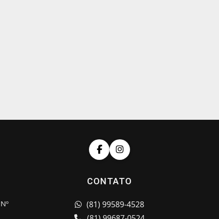
CONTATO
 Nº
(81) 99589-4528
(81) 99687-0524