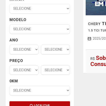
MODELO
T
CHERY
1.5 TCI T
2025/20
ANO
Sob
R$
PREÇO
Consu
0KM
LOCALIZAR