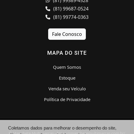
(81) 99589-4528
(81) 99687-0524
(81) 99774-0363
Fale Conosco
MAPA DO SITE
Quem Somos
Estoque
Venda seu Veículo
Política de Privacidade
Coletamos dados para melhorar o desempenho do site,
© Manchete Multimarcas - https://manchetemultimarcas.com.br/