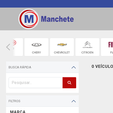
BYD
CHERY
CHEVROLET
CITROEN
FI
0 VEÍCUL
BUSCA RÁPIDA
FILTROS
MARCA