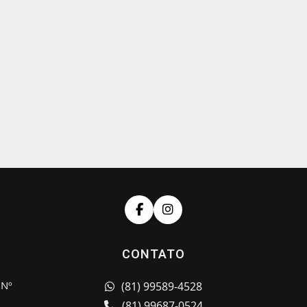
CONTATO
 Nº
(81) 99589-4528
(81) 99687-0524